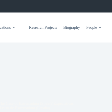
cations
Research Projects
Biography
People
 The Case of Extremadura (Spain)/ Expectativas
. El caso de Extremadura (España)