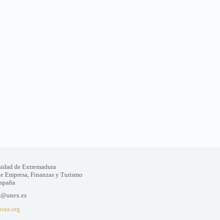
sidad de Extremadura
de Empresa, Finanzas y Turismo
España
a@unex.es
bina.org