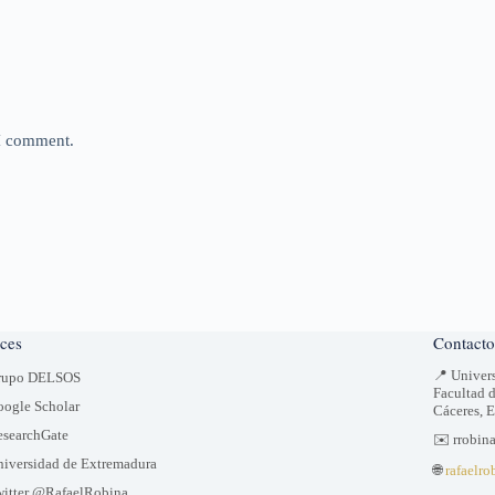
 I comment.
ces
Contacto
📍 Univer
rupo DELSOS
Facultad 
ogle Scholar
Cáceres, 
searchGate
✉️ rrobin
iversidad de Extremadura
🌐
rafaelro
itter @RafaelRobina