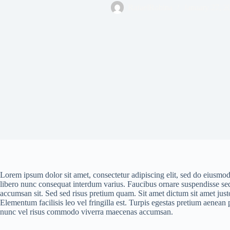
RafaelRobina
January 27, 2
Lorem ipsum dolor sit amet, consectetur adipiscing elit, sed do eiusmo
libero nunc consequat interdum varius. Faucibus ornare suspendisse sed
accumsan sit. Sed sed risus pretium quam. Sit amet dictum sit amet jus
Elementum facilisis leo vel fringilla est. Turpis egestas pretium aene
nunc vel risus commodo viverra maecenas accumsan.