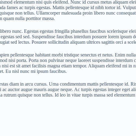
ismod elementum nisi quis eleifend. Nunc id cursus metus aliquam ele
suada fames ac turpis egestas. Mattis pellentesque id nibh tortor id. Vul
m quisque non tellus. Ullamcorper malesuada proin libero nunc consequat
m quam nulla porttitor massa.
ibero nunc. Egestas egestas fringilla phasellus faucibus scelerisque ele
 egestas sed sed. Suspendisse faucibus interdum posuere lorem ipsum d
iat sed lectus. Posuere sollicitudin aliquam ultrices sagittis orci a sce
apien pellentesque habitant morbi tristique senectus et netus. Enim nulla 
od nisi porta. Porta non pulvinar neque laoreet suspendisse interdum c
 nisi est sit amet facilisis magna etiam tempor. Aliquam eleifend mi in nu
met. Eu nisl nunc mi ipsum faucibus.
stas diam in arcu cursus. Urna condimentum mattis pellentesque id. Risu
ac auctor augue mauris augue neque. Ac turpis egestas integer eget aliq
a rutrum quisque non tellus. Id leo in vitae turpis massa sed elementum 