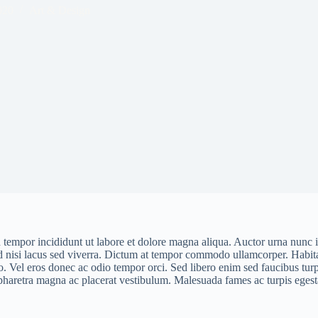
020
Art & Design
d tempor incididunt ut labore et dolore magna aliqua. Auctor urna nunc
 nisi lacus sed viverra. Dictum at tempor commodo ullamcorper. Habitass
to. Vel eros donec ac odio tempor orci. Sed libero enim sed faucibus tu
an pharetra magna ac placerat vestibulum. Malesuada fames ac turpis ege