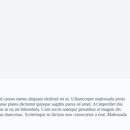
 id cursus metus aliquam eleifend mi in. Ullamcorper malesuada proin
e platea dictumst quisque sagittis purus sit amet. At imperdiet dui
rpis in eu mi bibendum. Cum sociis natoque penatibus et magnis dis.
stas maecenas. Scelerisque in dictum non consectetur a erat. Malesuada