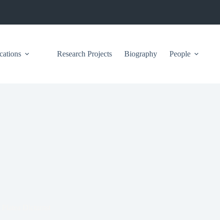
cations
Research Projects
Biography
People
 Platea Dictumst