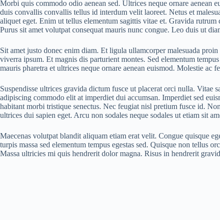
Morbi quis commodo odio aenean sed. Ultrices neque ornare aenean eu
duis convallis convallis tellus id interdum velit laoreet. Netus et male
aliquet eget. Enim ut tellus elementum sagittis vitae et. Gravida rutru
Purus sit amet volutpat consequat mauris nunc congue. Leo duis ut dia
Sit amet justo donec enim diam. Et ligula ullamcorper malesuada proin l
viverra ipsum. Et magnis dis parturient montes. Sed elementum tempus
mauris pharetra et ultrices neque ornare aenean euismod. Molestie ac feug
Suspendisse ultrices gravida dictum fusce ut placerat orci nulla. Vitae s
adipiscing commodo elit at imperdiet dui accumsan. Imperdiet sed euism
habitant morbi tristique senectus. Nec feugiat nisl pretium fusce id. Non
ultrices dui sapien eget. Arcu non sodales neque sodales ut etiam sit a
Maecenas volutpat blandit aliquam etiam erat velit. Congue quisque ege
turpis massa sed elementum tempus egestas sed. Quisque non tellus orci 
Massa ultricies mi quis hendrerit dolor magna. Risus in hendrerit gravid