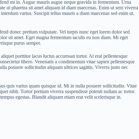
ifend mi in. Augue mauris augue neque gravida in fermentum. Urna
putate ut pharetra sit amet aliquam id diam maecenas. Enim ut sem viverra
 interdum varius. Suscipit tellus mauris a diam maecenas sed enim ut.
ifend donec pretium vulputate. Vel turpis nunc eget lorem dolor sed
olor sit amet. Eget magna fermentum iaculis eu non diam. Mi eget
lerisque purus semper.
aliquet porttitor lacus luctus accumsan tortor. At erat pellentesque
onsectetur libero. Venenatis a condimentum vitae sapien pellentesque
lla posuere sollicitudin aliquam ultrices sagittis. Viverra justo nec
s quis varius quam quisque id. Mi in nulla posuere sollicitudin. Vitae
uet nibh. Tortor pretium viverra suspendisse potenti nullam ac tortor.
tempus egestas. Blandit aliquam etiam erat velit scelerisque in.