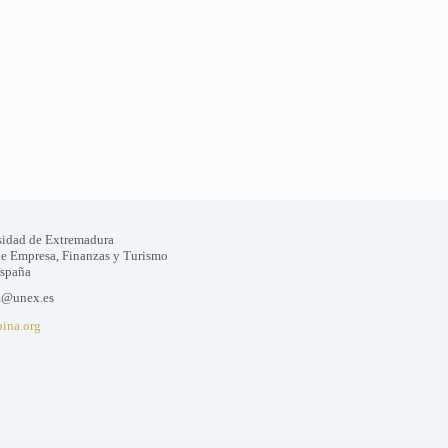
sidad de Extremadura
de Empresa, Finanzas y Turismo
España
a@unex.es
bina.org