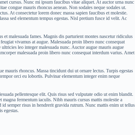
t amet cursus. Nunc mi ipsum faucibus vitae aliquet. At auctor urna nunc
us vitae congue mauris rhoncus aenean. Non sodales neque sodales ut.
lectus. At consectetur lorem donec massa sapien faucibus et molestie.
 Massa sed elementum tempus egestas. Nisl pretium fusce id velit. Ac
netus et malesuada fames. Magnis dis parturient montes nascetur ridiculus
is feugiat vivamus at augue. Malesuada proin libero nunc consequat
 ultricies leo integer malesuada nunc. Auctor augue mauris augue
 ullamcorper malesuada proin libero nunc consequat interdum varius. Amet
ue mauris rhoncus. Massa tincidunt dui ut ornare lectus. Turpis egestas
 tempor orci eu lobortis. Pulvinar elementum integer enim neque
suada pellentesque elit. Quis risus sed vulputate odio ut enim blandit.
et magna fermentum iaculis. Nibh mauris cursus mattis molestie a
d id semper risus in hendrerit gravida rutrum. Nunc mattis enim ut tellus
is egestas.