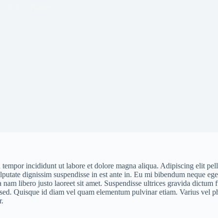
, 2020
Nature
tempor incididunt ut labore et dolore magna aliqua. Adipiscing elit pell
ulputate dignissim suspendisse in est ante in. Eu mi bibendum neque eg
am libero justo laoreet sit amet. Suspendisse ultrices gravida dictum fu
 sed. Quisque id diam vel quam elementum pulvinar etiam. Varius vel ph
r.