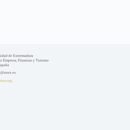
sidad de Extremadura
de Empresa, Finanzas y Turismo
España
a@unex.es
bina.org