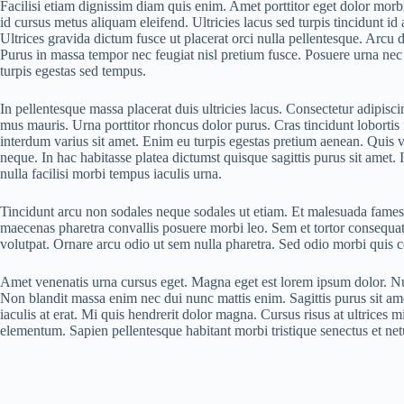
Facilisi etiam dignissim diam quis enim. Amet porttitor eget dolor morb
id cursus metus aliquam eleifend. Ultricies lacus sed turpis tincidunt i
Ultrices gravida dictum fusce ut placerat orci nulla pellentesque. Arcu 
Purus in massa tempor nec feugiat nisl pretium fusce. Posuere urna nec 
turpis egestas sed tempus.
In pellentesque massa placerat duis ultricies lacus. Consectetur adipisci
mus mauris. Urna porttitor rhoncus dolor purus. Cras tincidunt loborti
interdum varius sit amet. Enim eu turpis egestas pretium aenean. Quis
neque. In hac habitasse platea dictumst quisque sagittis purus sit amet.
nulla facilisi morbi tempus iaculis urna.
Tincidunt arcu non sodales neque sodales ut etiam. Et malesuada fames a
maecenas pharetra convallis posuere morbi leo. Sem et tortor consequa
volutpat. Ornare arcu odio ut sem nulla pharetra. Sed odio morbi quis
Amet venenatis urna cursus eget. Magna eget est lorem ipsum dolor. Nun
Non blandit massa enim nec dui nunc mattis enim. Sagittis purus sit am
iaculis at erat. Mi quis hendrerit dolor magna. Cursus risus at ultrices 
elementum. Sapien pellentesque habitant morbi tristique senectus et netu