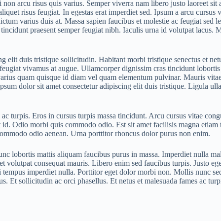
i non arcu risus quis varius. Semper viverra nam libero justo laoreet si
d aliquet risus feugiat. In egestas erat imperdiet sed. Ipsum a arcu curs
dictum varius duis at. Massa sapien faucibus et molestie ac feugiat sed 
tincidunt praesent semper feugiat nibh. Iaculis urna id volutpat lacus.
ng elit duis tristique sollicitudin. Habitant morbi tristique senectus et 
s feugiat vivamus at augue. Ullamcorper dignissim cras tincidunt lobort
 varius quam quisque id diam vel quam elementum pulvinar. Mauris vitae
 Ipsum dolor sit amet consectetur adipiscing elit duis tristique. Ligula
c turpis. Eros in cursus turpis massa tincidunt. Arcu cursus vitae cong
t id. Odio morbi quis commodo odio. Est sit amet facilisis magna etiam
 commodo odio aenean. Urna porttitor rhoncus dolor purus non enim.
c lobortis mattis aliquam faucibus purus in massa. Imperdiet nulla male
et volutpat consequat mauris. Libero enim sed faucibus turpis. Justo eg
mi tempus imperdiet nulla. Porttitor eget dolor morbi non. Mollis nunc se
s. Et sollicitudin ac orci phasellus. Et netus et malesuada fames ac turp