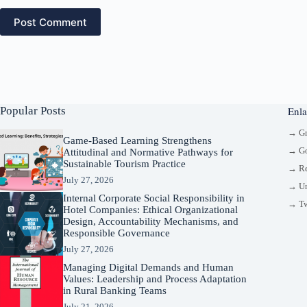
Post Comment
Popular Posts
Enla
→ G
Game-Based Learning Strengthens
→ Go
Attitudinal and Normative Pathways for
Sustainable Tourism Practice
→ Re
July 27, 2026
→ Un
Internal Corporate Social Responsibility in
→ Tw
Hotel Companies: Ethical Organizational
Design, Accountability Mechanisms, and
Responsible Governance
July 27, 2026
Managing Digital Demands and Human
Values: Leadership and Process Adaptation
in Rural Banking Teams
July 21, 2026