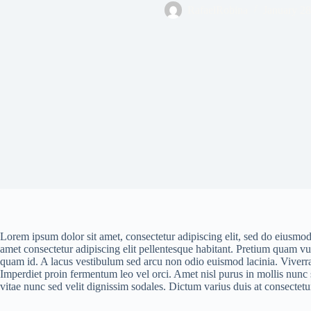
RafaelRobina
January 28
Lorem ipsum dolor sit amet, consectetur adipiscing elit, sed do eiusmod 
amet consectetur adipiscing elit pellentesque habitant. Pretium quam v
quam id. A lacus vestibulum sed arcu non odio euismod lacinia. Viverra n
Imperdiet proin fermentum leo vel orci. Amet nisl purus in mollis nunc
vitae nunc sed velit dignissim sodales. Dictum varius duis at consectetu