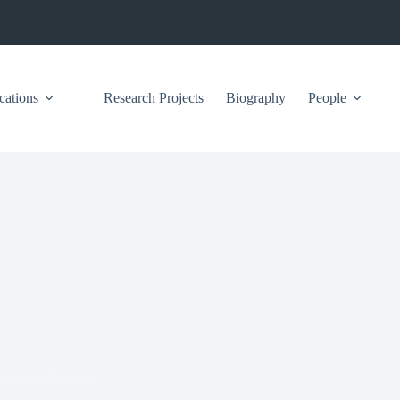
cations
Research Projects
Biography
People
haretra Pharetra