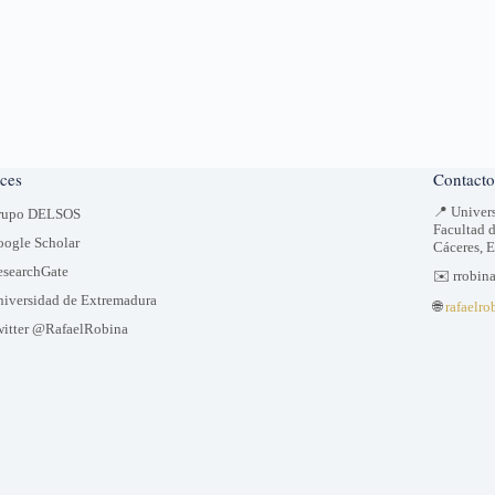
ces
Contacto
📍 Univer
rupo DELSOS
Facultad 
ogle Scholar
Cáceres, 
searchGate
✉️ rrobin
iversidad de Extremadura
🌐
rafaelro
itter @RafaelRobina