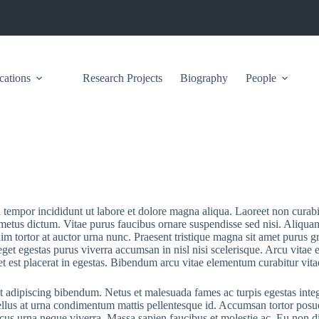
cations
Research Projects
Biography
People
d tempor incididunt ut labore et dolore magna aliqua. Laoreet non curab
te metus dictum. Vitae purus faucibus ornare suspendisse sed nisi. Aliqua
nim tortor at auctor urna nunc. Praesent tristique magna sit amet purus gr
eget egestas purus viverra accumsan in nisl nisi scelerisque. Arcu vitae
est placerat in egestas. Bibendum arcu vitae elementum curabitur vitae n
ipit adipiscing bibendum. Netus et malesuada fames ac turpis egestas inte
 tellus at urna condimentum mattis pellentesque id. Accumsan tortor pos
rhoncus urna neque viverra. Massa sapien faucibus et molestie ac. Eu non 