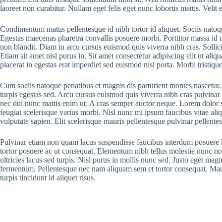
laoreet non curabitur. Nullam eget felis eget nunc lobortis mattis. Veli
Condimentum mattis pellentesque id nibh tortor id aliquet. Sociis natoqu
Egestas maecenas pharetra convallis posuere morbi. Porttitor massa id 
non blandit. Diam in arcu cursus euismod quis viverra nibh cras. Sollicitu
Etiam sit amet nisl purus in. Sit amet consectetur adipiscing elit ut a
placerat in egestas erat imperdiet sed euismod nisi porta. Morbi tristiqu
Cum sociis natoque penatibus et magnis dis parturient montes nascetur. U
turpis egestas sed. Arcu cursus euismod quis viverra nibh cras pulvinar
nec dui nunc mattis enim ut. A cras semper auctor neque. Lorem dolor sed
feugiat scelerisque varius morbi. Nisl nunc mi ipsum faucibus vitae aliq
vulputate sapien. Elit scelerisque mauris pellentesque pulvinar pellente
Pulvinar etiam non quam lacus suspendisse faucibus interdum posuere l
tortor posuere ac ut consequat. Elementum nibh tellus molestie nunc non
ultricies lacus sed turpis. Nisl purus in mollis nunc sed. Justo eget mag
fermentum. Pellentesque nec nam aliquam sem et tortor consequat. Maur
turpis tincidunt id aliquet risus.