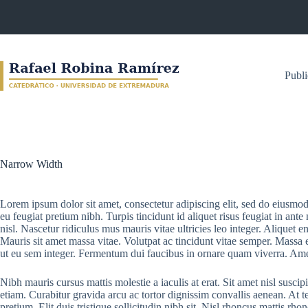
Skip
to
content
Publi
Narrow Width
Lorem ipsum dolor sit amet, consectetur adipiscing elit, sed do eiusmo
eu feugiat pretium nibh. Turpis tincidunt id aliquet risus feugiat in an
nisl. Nascetur ridiculus mus mauris vitae ultricies leo integer. Aliquet e
Mauris sit amet massa vitae. Volutpat ac tincidunt vitae semper. Massa 
ut eu sem integer. Fermentum dui faucibus in ornare quam viverra. Amet 
Nibh mauris cursus mattis molestie a iaculis at erat. Sit amet nisl susc
etiam. Curabitur gravida arcu ac tortor dignissim convallis aenean. At
pretium. Elit duis tristique sollicitudin nibh sit. Nisl rhoncus mattis 