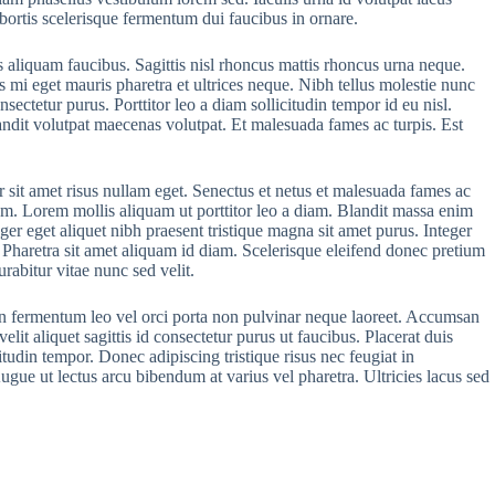
obortis scelerisque fermentum dui faucibus in ornare.
is aliquam faucibus. Sagittis nisl rhoncus mattis rhoncus urna neque.
mi eget mauris pharetra et ultrices neque. Nibh tellus molestie nunc
nsectetur purus. Porttitor leo a diam sollicitudin tempor id eu nisl.
landit volutpat maecenas volutpat. Et malesuada fames ac turpis. Est
r sit amet risus nullam eget. Senectus et netus et malesuada fames ac
tum. Lorem mollis aliquam ut porttitor leo a diam. Blandit massa enim
ger eget aliquet nibh praesent tristique magna sit amet purus. Integer
. Pharetra sit amet aliquam id diam. Scelerisque eleifend donec pretium
rabitur vitae nunc sed velit.
in fermentum leo vel orci porta non pulvinar neque laoreet. Accumsan
t aliquet sagittis id consectetur purus ut faucibus. Placerat duis
itudin tempor. Donec adipiscing tristique risus nec feugiat in
ue ut lectus arcu bibendum at varius vel pharetra. Ultricies lacus sed