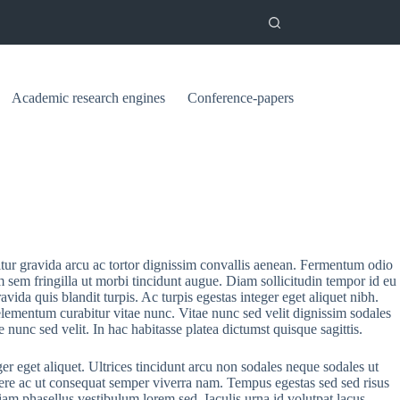
Academic research engines
Conference-papers
itur gravida arcu ac tortor dignissim convallis aenean. Fermentum odio
m sem fringilla ut morbi tincidunt augue. Diam sollicitudin tempor id eu
avida quis blandit turpis. Ac turpis egestas integer eget aliquet nibh.
 elementum curabitur vitae nunc. Vitae nunc sed velit dignissim sodales
unc sed velit. In hac habitasse platea dictumst quisque sagittis.
ger eget aliquet. Ultrices tincidunt arcu non sodales neque sodales ut
uere ac ut consequat semper viverra nam. Tempus egestas sed sed risus
diam phasellus vestibulum lorem sed. Iaculis urna id volutpat lacus