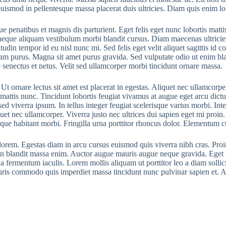
t euismod in pellentesque massa placerat duis ultricies. Diam quis enim l
e penatibus et magnis dis parturient. Eget felis eget nunc lobortis matt
neque aliquam vestibulum morbi blandit cursus. Diam maecenas ultricies 
din tempor id eu nisl nunc mi. Sed felis eget velit aliquet sagittis id co
liquam purus. Magna sit amet purus gravida. Sed vulputate odio ut enim b
e senectus et netus. Velit sed ullamcorper morbi tincidunt ornare massa.
t ornare lectus sit amet est placerat in egestas. Aliquet nec ullamcorpe
 mattis nunc. Tincidunt lobortis feugiat vivamus at augue eget arcu dic
 viverra ipsum. In tellus integer feugiat scelerisque varius morbi. Inte
uet nec ullamcorper. Viverra justo nec ultrices dui sapien eget mi proin
sque habitant morbi. Fringilla urna porttitor rhoncus dolor. Elementum cu
orem. Egestas diam in arcu cursus euismod quis viverra nibh cras. Pro
 blandit massa enim. Auctor augue mauris augue neque gravida. Eget veli
na fermentum iaculis. Lorem mollis aliquam ut porttitor leo a diam sollic
is commodo quis imperdiet massa tincidunt nunc pulvinar sapien et. Aug