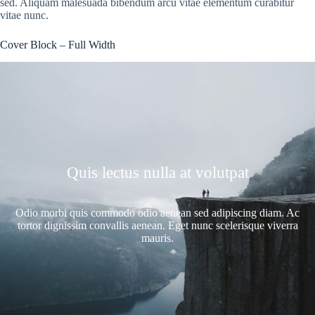
sed. Aliquam malesuada bibendum arcu vitae elementum curabitur
vitae nunc.
Cover Block – Full Width
Quis lectus nulla at volutpat
Odio morbi quis commodo odio aenean sed adipiscing diam. Ac
tortor dignissim convallis aenean. Eget nunc scelerisque viverra
mauris.