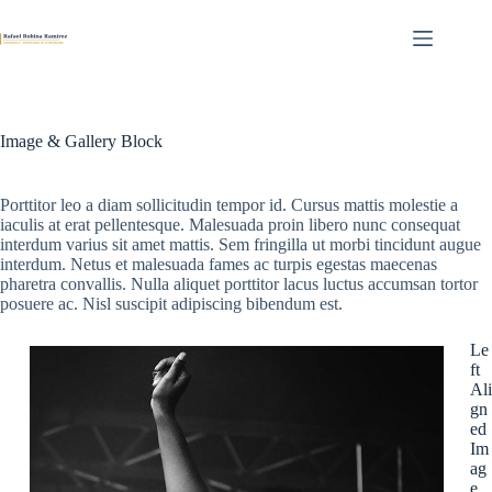
Skip
to
content
Image & Gallery Block
Porttitor leo a diam sollicitudin tempor id. Cursus mattis molestie a
iaculis at erat pellentesque. Malesuada proin libero nunc consequat
interdum varius sit amet mattis. Sem fringilla ut morbi tincidunt augue
interdum. Netus et malesuada fames ac turpis egestas maecenas
pharetra convallis. Nulla aliquet porttitor lacus luctus accumsan tortor
posuere ac. Nisl suscipit adipiscing bibendum est.
Le
ft
Ali
gn
ed
Im
ag
e