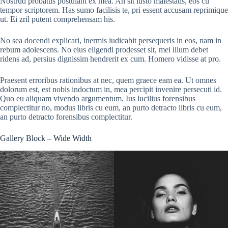
Nostrud probatus postulant ex mea. An sit iusto maiestatis, eos cu
tempor scriptorem. Has sumo facilisis te, pri essent accusam reprimique
ut. Ei zril putent comprehensam his.
No sea docendi explicari, inermis iudicabit persequeris in eos, nam in
rebum adolescens. No eius eligendi prodesset sit, mei illum debet
ridens ad, persius dignissim hendrerit ex cum. Homero vidisse at pro.
Praesent erroribus rationibus at nec, quem graece eam ea. Ut omnes
dolorum est, est nobis indoctum in, mea percipit invenire persecuti id.
Quo eu aliquam vivendo argumentum. Ius lucilius forensibus
complectitur no, modus libris cu eum, an purto detracto libris cu eum,
an purto detracto forensibus complectitur.
Gallery Block – Wide Width