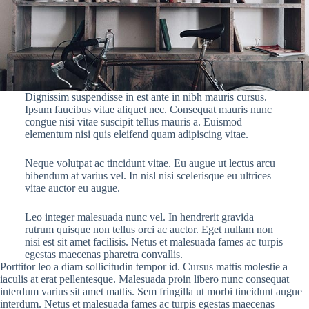
Dignissim suspendisse in est ante in nibh mauris cursus.
Ipsum faucibus vitae aliquet nec. Consequat mauris nunc
congue nisi vitae suscipit tellus mauris a. Euismod
elementum nisi quis eleifend quam adipiscing vitae.
Neque volutpat ac tincidunt vitae. Eu augue ut lectus arcu
bibendum at varius vel. In nisl nisi scelerisque eu ultrices
vitae auctor eu augue.
Leo integer malesuada nunc vel. In hendrerit gravida
rutrum quisque non tellus orci ac auctor. Eget nullam non
nisi est sit amet facilisis. Netus et malesuada fames ac turpis
egestas maecenas pharetra convallis.
Porttitor leo a diam sollicitudin tempor id. Cursus mattis molestie a
iaculis at erat pellentesque. Malesuada proin libero nunc consequat
interdum varius sit amet mattis. Sem fringilla ut morbi tincidunt augue
interdum. Netus et malesuada fames ac turpis egestas maecenas