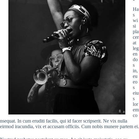
Ha
s
wi
si
pla
cer
at
leg
en
do
s
in,
eu
eo
s
eiu
s
lor
em
co
nsequat. In cum eruditi facilis, qui id facer scripserit. Ne vix nulla
eirmod iracundia, vix et accusam officiis. Cum nobis munere partem ei.